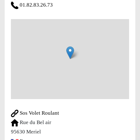
01.82.83.26.73
Sos Volet Roulant
Rue du Bel air
95630
Meriel