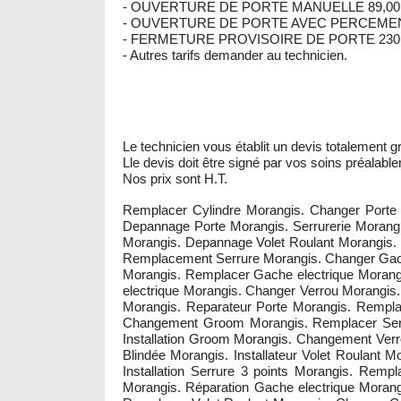
- OUVERTURE DE PORTE MANUELLE 89,00
- OUVERTURE DE PORTE AVEC PERCEMENT
- FERMETURE PROVISOIRE DE PORTE 230,
- Autres tarifs demander au technicien.
Le technicien vous établit un devis totalement gr
Lle devis doit être signé par vos soins préalable
Nos prix sont H.T.
Remplacer Cylindre Morangis. Changer Porte Bl
Depannage Porte Morangis. Serrurerie Morangis
Morangis. Depannage Volet Roulant Morangis. 
Remplacement Serrure Morangis. Changer Gache
Morangis. Remplacer Gache electrique Morangis
electrique Morangis. Changer Verrou Morangi
Morangis. Reparateur Porte Morangis. Remplac
Changement Groom Morangis. Remplacer Serru
Installation Groom Morangis. Changement Verrou 
Blindée Morangis. Installateur Volet Roulant
Installation Serrure 3 points Morangis. Rem
Morangis. Réparation Gache electrique Morang