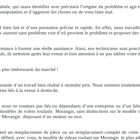
alisée, qui saura identifier avec précision l’origine du problème et agi
manipulation et d’aggraver les choses ou de vous faire mal.
l bien fait et d’une prestation précise et rapide. En effet, nous travail
s sauront sans problème voir d’où provient le problème et proposer des 
nce à fournir une réelle assistance. Ainsi, nos techniciens sont ponctuel
ûr, ils nettoient après leur venue et font attention à ne pas altérer votre 
s plus intéressants du marché !
 garantie d’un travail bien réalisé à moindre prix. Nous sommes totaleme
rise liés à la venue à domicile.
que nous ne sommes pas liés ou dépendants d’une entreprise ou d’un fa
 modèles de volets roulants
Morangis, sans distinctions sur le modèl
sur Morangis
disposant d’un moteur ou non.
iert un remplacement de pièce ou un remplacement complet de votre d
n définit, avec vous, le modèle de rideau roulant sur Morangis
le plus a