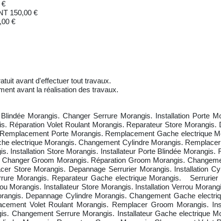
 €
 150,00 €
00 €
atuit avant d'effectuer tout travaux.
ment avant la réalisation des travaux.
indée Morangis. Changer Serrure Morangis. Installation Porte Mor
. Réparation Volet Roulant Morangis. Reparateur Store Morangis. 
Remplacement Porte Morangis. Remplacement Gache electrique Mora
 electrique Morangis. Changement Cylindre Morangis. Remplacer S
. Installation Store Morangis. Installateur Porte Blindée Morang
s. Changer Groom Morangis. Réparation Groom Morangis. Changement
er Store Morangis. Depannage Serrurier Morangis. Installation C
re Morangis. Reparateur Gache electrique Morangis. Serrurier 
Morangis. Installateur Store Morangis. Installation Verrou Morangis.
 Morangis. Depannage Cylindre Morangis. Changement Gache electri
placement Volet Roulant Morangis. Remplacer Groom Morangis. Ins
is. Changement Serrure Morangis. Installateur Gache electrique M