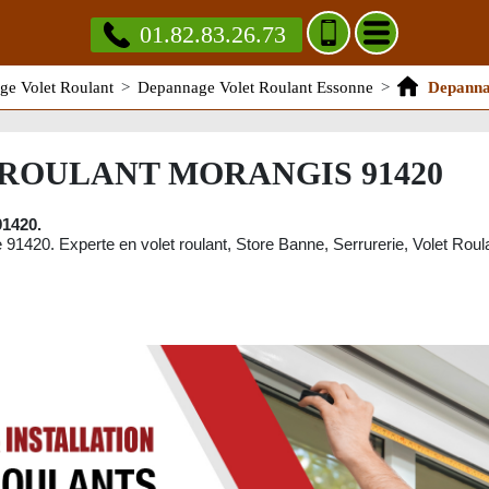
01.82.83.26.73
e Volet Roulant
>
Depannage Volet Roulant Essonne
>
Depanna
ROULANT MORANGIS 91420
91420.
 91420. Experte en volet roulant, Store Banne, Serrurerie, Volet Roulan