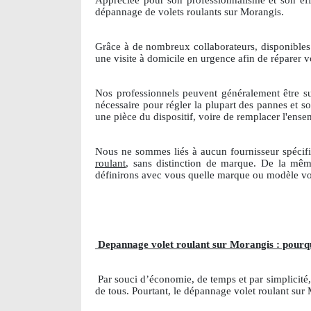
Appréciée pour son professionnalisme et son effic
dépannage de volets roulants sur Morangis.
Grâce à de nombreux collaborateurs, disponibles
une visite à domicile en urgence afin de réparer 
Nos professionnels peuvent généralement être su
nécessaire pour régler la plupart des pannes et s
une pièce du dispositif, voire de remplacer l'ens
Nous ne sommes liés à aucun fournisseur spécif
roulant
, sans distinction de marque. De la même
définirons avec vous quelle marque ou modèle vou
Depannage volet roulant sur Morangis : pourqu
Par souci d’économie, de temps et par simplicité,
de tous. Pourtant, le dépannage volet roulant su