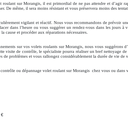
roulant sur Morangis, il est primordial de ne pas attendre et d’agir r
sser. De même, il sera moins résistant et vous préservera moins des tenta
iculièrement vigilant et réactif. Nous vous recommandons de prévoir une 
lacer dans l’heure ou vous suggérer un rendez-vous dans les jours à ve
 la cause et procéder aux réparations nécessaires.
onnements sur vos volets roulants sur Morangis, nous vous suggérons d’op
e visite de contrôle, le spécialiste pourra réaliser un bref nettoyage de 
ues de problèmes et vous rallongez considérablement la durée de vie de v
un contrôle ou dépannage volet roulant sur Morangis
chez vous ou dans v
 €