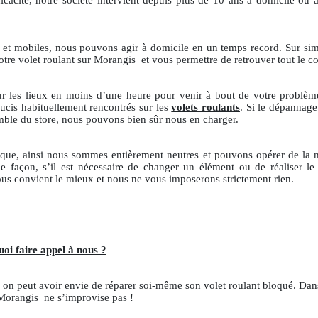
acité, notre société intervient depuis plus de 10 ans à domicile ou au
 et mobiles, nous pouvons agir à domicile en un temps record. Sur sim
votre volet roulant sur Morangis
et vous permettre de retrouver tout le co
r les lieux en moins d’une heure pour venir à bout de votre problème
oucis habituellement rencontrés sur les
volets roulants
. Si le dépannag
emble du store, nous pouvons bien sûr nous en charger.
ique, ainsi nous sommes entièrement neutres et pouvons opérer de la
 façon, s’il est nécessaire de changer un élément ou de réaliser le
s convient le mieux et nous ne vous imposerons strictement rien.
oi faire appel à nous ?
 on peut avoir envie de réparer soi-même son volet roulant bloqué. Dans 
r Morangis
ne s’improvise pas !