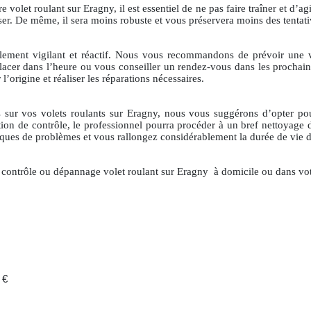
let roulant sur Eragny, il est essentiel de ne pas faire traîner et d’agi
asser. De même, il sera moins robuste et vous préservera moins des tentat
ialement vigilant et réactif. Nous vous recommandons de prévoir une v
lacer dans l’heure ou vous conseiller un rendez-vous dans les prochains 
l’origine et réaliser les réparations nécessaires.
s sur vos volets roulants sur Eragny, nous vous suggérons d’opter pou
tion de contrôle, le professionnel pourra procéder à un bref nettoyage d
isques de problèmes et vous rallongez considérablement la durée de vie d
n contrôle ou dépannage volet roulant sur Eragny
à domicile ou dans vot
 €