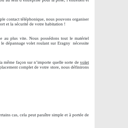
 au sein d’entreprise pour la pose, l’entretien et
mple contact téléphonique, nous pouvons organiser
rt et la sécurité de votre habitation !
 au plus vite. Nous possédons tout le matériel
i le dépannage volet roulant sur Eragny
nécessite
 la même façon sur n’importe quelle sorte de
volet
mplacement complet de votre store, nous définirons
tains cas, cela peut paraître simple et à portée de