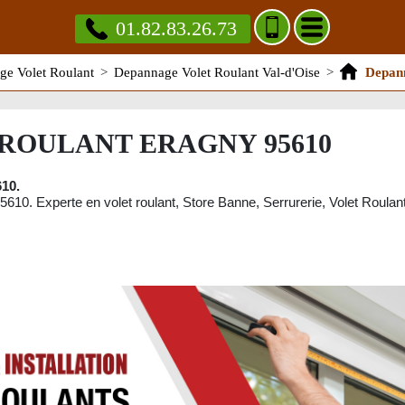
01.82.83.26.73
e Volet Roulant
>
Depannage Volet Roulant Val-d'Oise
>
Depann
ROULANT ERAGNY 95610
10.
5610. Experte en volet roulant, Store Banne, Serrurerie, Volet Roulant,