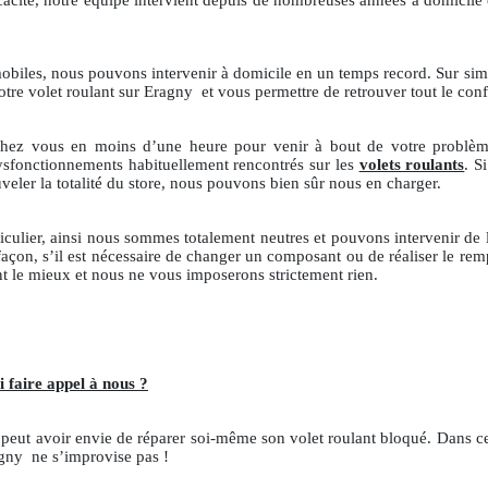
cité, notre équipe intervient depuis de nombreuses années à domicile ou
 mobiles, nous pouvons intervenir à domicile en un temps record. Sur si
votre volet roulant sur Eragny
et vous permettre de retrouver tout le confo
chez vous en moins d’une heure pour venir à bout de votre problème
dysfonctionnements habituellement rencontrés sur les
volets roulants
. S
veler la totalité du store, nous pouvons bien sûr nous en charger.
iculier, ainsi nous sommes totalement neutres et pouvons intervenir de
açon, s’il est nécessaire de changer un composant ou de réaliser le re
 le mieux et nous ne vous imposerons strictement rien.
 faire appel à nous ?
n peut avoir envie de réparer soi-même son volet roulant bloqué. Dans cer
agny
ne s’improvise pas !