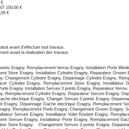
 €
 150,00 €
00 €
atuit avant d'effectuer tout travaux.
ment avant la réalisation des travaux.
 points Eragny. Remplacement Verrou Eragny. Installation Porte Bli
ent Store Eragny. Installation Cylindre Eragny. Reparateur Groo
ragny. Changement Cylindre Eragny. Depannage Cylindre Eragny. Rem
er Cylindre Eragny. Remplacement Store Eragny. Installateur 
rte Eragny. Installation Serrure 3 points Eragny. Reparateur Verrou E
y. Remplacement Cylindre Eragny. Reparateur Serrure Eragny. Dep
ache electrique Eragny. Changer Serrure 3 points Eragny. Depanna
 Eragny. Depannage Gache electrique Eragny. Remplacement Serr
u Eragny. Remplacement Porte Eragny. Changement Groom Eragny. Se
allateur Serrure Eragny. Installateur Volet Roulant Eragny. Remplac
ent Serrure Eragny. Installateur Porte Eragny. Remplacement Gach
llation Store Eragny. Changement Serrure 3 points Eragny. Depann