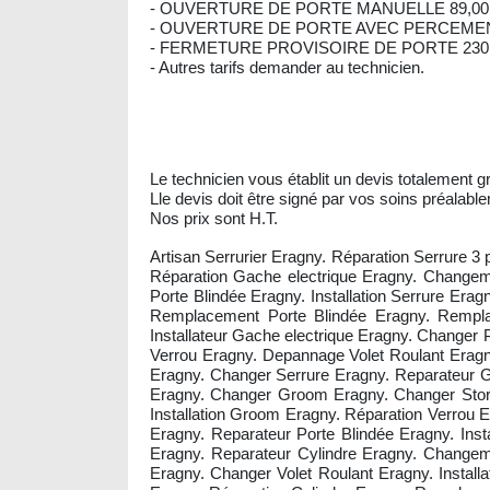
- OUVERTURE DE PORTE MANUELLE 89,00
- OUVERTURE DE PORTE AVEC PERCEMENT
- FERMETURE PROVISOIRE DE PORTE 230,
- Autres tarifs demander au technicien.
Le technicien vous établit un devis totalement gr
Lle devis doit être signé par vos soins préalable
Nos prix sont H.T.
Artisan Serrurier Eragny. Réparation Serrure 3
Réparation Gache electrique Eragny. Changem
Porte Blindée Eragny. Installation Serrure E
Remplacement Porte Blindée Eragny. Remplac
Installateur Gache electrique Eragny. Changer Po
Verrou Eragny. Depannage Volet Roulant Eragn
Eragny. Changer Serrure Eragny. Reparateur G
Eragny. Changer Groom Eragny. Changer Store
Installation Groom Eragny. Réparation Verro
Eragny. Reparateur Porte Blindée Eragny. Inst
Eragny. Reparateur Cylindre Eragny. Changem
Eragny. Changer Volet Roulant Eragny. Insta