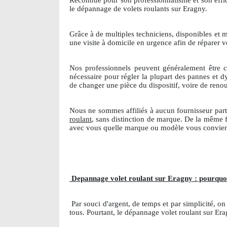
Reconnue pour son professionnalisme et son effica
le dépannage de volets roulants sur Eragny.
Grâce à de multiples techniciens, disponibles et
une visite à domicile en urgence afin de réparer 
Nos professionnels peuvent généralement être 
nécessaire pour régler la plupart des pannes et 
de changer une pièce du dispositif, voire de renou
Nous ne sommes affiliés à aucun fournisseur part
roulant
, sans distinction de marque. De la même f
avec vous quelle marque ou modèle vous convient
Depannage volet roulant sur Eragny : pourquoi
Par souci d'argent, de temps et par simplicité, o
tous. Pourtant, le dépannage volet roulant sur Er