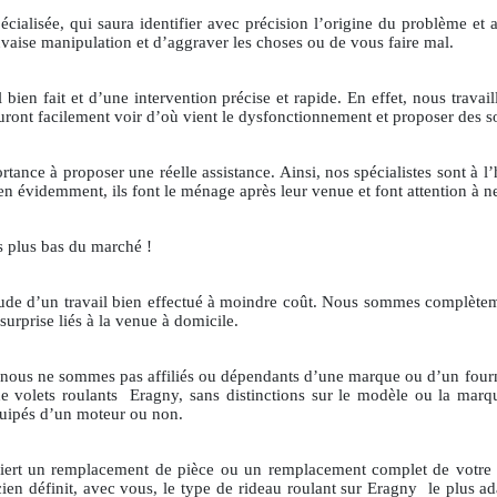
écialisée, qui saura identifier avec précision l’origine du problème et a
uvaise manipulation et d’aggraver les choses ou de vous faire mal.
 bien fait et d’une intervention précise et rapide. En effet, nous travai
ront facilement voir d’où vient le dysfonctionnement et proposer des s
ce à proposer une réelle assistance. Ainsi, nos spécialistes sont à l’he
Bien évidemment, ils font le ménage après leur venue et font attention à n
es plus bas du marché !
ertitude d’un travail bien effectué à moindre coût. Nous sommes complètem
surprise liés à la venue à domicile.
e nous ne sommes pas affiliés ou dépendants d’une marque ou d’un fourn
e volets roulants
Eragny, sans distinctions sur le modèle ou la ma
uipés d’un moteur ou non.
iert un remplacement de pièce ou un remplacement complet de votre d
ien définit, avec vous, le type de rideau roulant sur Eragny
le plus a