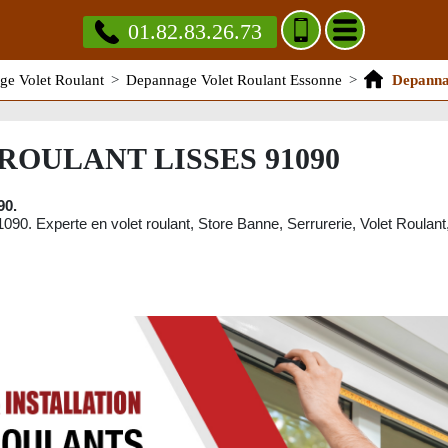
01.82.83.26.73
e Volet Roulant
>
Depannage Volet Roulant Essonne
>
Depanna
OULANT LISSES 91090
90.
090. Experte en volet roulant, Store Banne, Serrurerie, Volet Roulant,