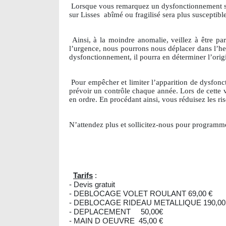
Lorsque vous remarquez un dysfonctionnement sur v
sur Lisses
abîmé ou fragilisé sera plus susceptibl
Ainsi, à la moindre anomalie, veillez à être par
l’urgence, nous pourrons nous déplacer dans l’heu
dysfonctionnement, il pourra en déterminer l’origi
Pour empêcher et limiter l’apparition de dysfonct
prévoir un contrôle chaque année. Lors de cette v
en ordre. En procédant ainsi, vous réduisez les ri
N’attendez plus et sollicitez-nous pour programm
Tarifs
:
- Devis gratuit
- DEBLOCAGE VOLET ROULANT 69,00 €
- DEBLOCAGE RIDEAU METALLIQUE 190,00
- DEPLACEMENT 50,00€
- MAIN D OEUVRE 45,00 €