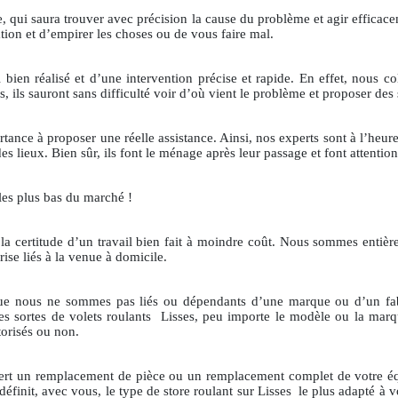
isée, qui saura trouver avec précision la cause du problème et agir effica
tion et d’empirer les choses ou de vous faire mal.
l bien réalisé et d’une intervention précise et rapide. En effet, nous c
 ils sauront sans difficulté voir d’où vient le problème et proposer des
ce à proposer une réelle assistance. Ainsi, nos experts sont à l’heure, 
des lieux. Bien sûr, ils font le ménage après leur passage et font attention
les plus bas du marché !
t la certitude d’un travail bien fait à moindre coût. Nous sommes entièr
rise liés à la venue à domicile.
t que nous ne sommes pas liés ou dépendants d’une marque ou d’un f
es sortes de volets roulants
Lisses, peu importe le modèle ou la ma
orisés ou non.
iert un remplacement de pièce ou un remplacement complet de votre é
définit, avec vous, le type de store roulant sur Lisses
le plus adapté à v