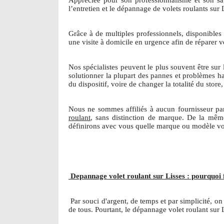
Appréciée pour son professionnalisme et son savo
l’entretien et le dépannage de volets roulants sur 
Grâce à de multiples professionnels, disponible
une visite à domicile en urgence afin de réparer v
Nos spécialistes peuvent le plus souvent être sur
solutionner la plupart des pannes et problèmes h
du dispositif, voire de changer la totalité du sto
Nous ne sommes affiliés à aucun fournisseur pa
roulant
, sans distinction de marque. De la mêm
définirons avec vous quelle marque ou modèle vou
Depannage volet roulant sur Lisses : pourquoi 
Par souci d'argent, de temps et par simplicité, o
de tous. Pourtant, le dépannage volet roulant sur 