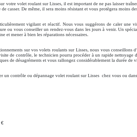
otre volet roulant sur Lisses, il est important de ne pas laisser traîne
e de casser. De même, il sera moins résistant et vous protègera moins des 
ticulièrement vigilant et réactif. Nous vous suggérons de caler une vi
re ou vous conseiller un rendez-vous dans les jours à venir. Un spéciali
ne et mener à bien les réparations nécessaires.
ionnements sur vos volets roulants sur Lisses, nous vous conseillons d’o
isite de contrôle, le technicien pourra procéder à un rapide nettoyage d
sques de désagréments et vous rallongez considérablement la durée de vie
er un contrôle ou dépannage volet roulant sur Lisses
chez vous ou dans 
 €