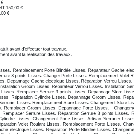
 €
 150,00 €
00 €
atuit avant d'effectuer tout travaux.
ment avant la réalisation des travaux.
isses. Remplacement Porte Blindée Lisses. Reparateur Gache electri
Serrure 3 points Lisses. Changer Porte Lisses. Remplacement Volet R
s. Depannage Gache electrique Lisses. Réparation Verrou Lisses. Ins
. Installation Groom Lisses. Reparateur Verrou Lisses. Installation S
m Lisses. Remplacer Serrure 3 points Lisses. Depannage Store Lisse
 Lisses. Réparation Cylindre Lisses. Depannage Groom Lisses. Rép
e Serrurier Lisses. Remplacement Store Lisses. Changement Store Li
ses. Remplacer Groom Lisses. Depannage Porte Lisses. Changeme
 Remplacer Serrure Lisses. Réparation Serrure 3 points Lisses. Re
r Cylindre Lisses. Changement Porte Lisses. Artisan Serrurier Lis
. Réparation Volet Roulant Lisses. Remplacement Porte Lisses. Ch
che electrique Lisses. Réparation Porte Blindée Lisses. Changeme