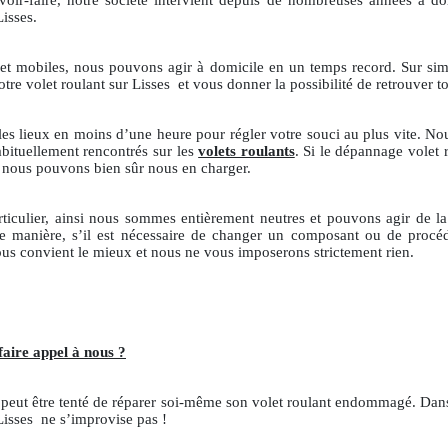
ir-faire, notre société intervient depuis de nombreuses années à domi
Lisses.
s et mobiles, nous pouvons agir à domicile en un temps record. Sur sim
otre volet roulant sur Lisses
et vous donner la possibilité de retrouver to
 les lieux en moins d’une heure pour régler votre souci au plus vite. N
abituellement rencontrés sur les
volets roulants
. Si le dépannage volet 
re, nous pouvons bien sûr nous en charger.
rticulier, ainsi nous sommes entièrement neutres et pouvons agir de
e manière, s’il est nécessaire de changer un composant ou de procé
s convient le mieux et nous ne vous imposerons strictement rien.
faire appel à nous ?
n peut être tenté de réparer soi-même son volet roulant endommagé. Dans 
Lisses
ne s’improvise pas !