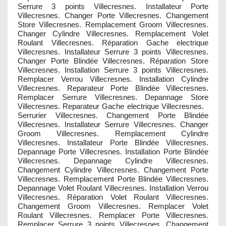
Serrure 3 points Villecresnes. Installateur Porte
Villecresnes. Changer Porte Villecresnes. Changement
Store Villecresnes. Remplacement Groom Villecresnes.
Changer Cylindre Villecresnes. Remplacement Volet
Roulant Villecresnes. Réparation Gache electrique
Villecresnes. Installateur Serrure 3 points Villecresnes.
Changer Porte Blindée Villecresnes. Réparation Store
Villecresnes. Installation Serrure 3 points Villecresnes.
Remplacer Verrou Villecresnes. Installation Cylindre
Villecresnes. Reparateur Porte Blindée Villecresnes.
Remplacer Serrure Villecresnes. Depannage Store
Villecresnes. Reparateur Gache electrique Villecresnes.
Serrurier Villecresnes. Changement Porte Blindée
Villecresnes. Installateur Serrure Villecresnes. Changer
Groom Villecresnes. Remplacement Cylindre
Villecresnes. Installateur Porte Blindée Villecresnes.
Depannage Porte Villecresnes. Installation Porte Blindée
Villecresnes. Depannage Cylindre Villecresnes.
Changement Cylindre Villecresnes. Changement Porte
Villecresnes. Remplacement Porte Blindée Villecresnes.
Depannage Volet Roulant Villecresnes. Installation Verrou
Villecresnes. Réparation Volet Roulant Villecresnes.
Changement Groom Villecresnes. Remplacer Volet
Roulant Villecresnes. Remplacer Porte Villecresnes.
Remplacer Serrure 3 points Villecresnes. Changement