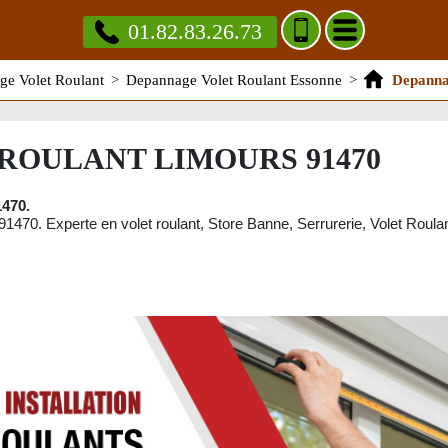
01.82.83.26.73
e Volet Roulant
>
Depannage Volet Roulant Essonne
>
Depanna
ROULANT LIMOURS 91470
1470.
91470. Experte en volet roulant, Store Banne, Serrurerie, Volet Roulant