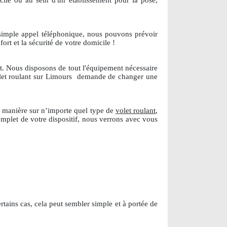
ile ou au sein d'un établissement pour la pose,
 simple appel téléphonique, nous pouvons prévoir
ort et la sécurité de votre domicile !
ôt. Nous disposons de tout l'équipement nécessaire
let roulant sur Limours
demande de changer une
 manière sur n’importe quel type de
volet roulant
,
mplet de votre dispositif, nous verrons avec vous
rtains cas, cela peut sembler simple et à portée de