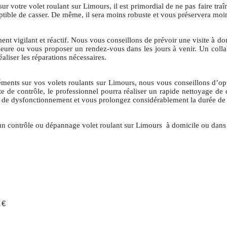
otre volet roulant sur Limours, il est primordial de ne pas faire traîne
eptible de casser. De même, il sera moins robuste et vous préservera moin
ement vigilant et réactif. Nous vous conseillons de prévoir une visite à do
ure ou vous proposer un rendez-vous dans les jours à venir. Un collabor
éaliser les réparations nécessaires.
ments sur vos volets roulants sur Limours, nous vous conseillons d’opt
te de contrôle, le professionnel pourra réaliser un rapide nettoyage de 
es de dysfonctionnement et vous prolongez considérablement la durée de 
r un contrôle ou dépannage volet roulant sur Limours
à domicile ou dans 
 €