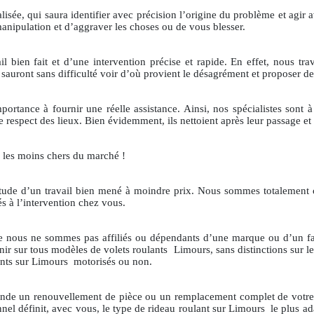
lisée, qui saura identifier avec précision l’origine du problème et agir a
manipulation et d’aggraver les choses ou de vous blesser.
il bien fait et d’une intervention précise et rapide. En effet, nous tra
sauront sans difficulté voir d’où provient le désagrément et proposer de
tance à fournir une réelle assistance. Ainsi, nos spécialistes sont à 
e respect des lieux. Bien évidemment, ils nettoient après leur passage et 
i les moins chers du marché !
rtitude d’un travail bien mené à moindre prix. Nous sommes totalement c
és à l’intervention chez vous.
 que nous ne sommes pas affiliés ou dépendants d’une marque ou d’un 
enir sur tous modèles de volets roulants
Limours, sans distinctions sur
ants sur Limours
motorisés ou non.
nde un renouvellement de pièce ou un remplacement complet de votre d
nnel définit, avec vous, le type de rideau roulant sur Limours
le plus a