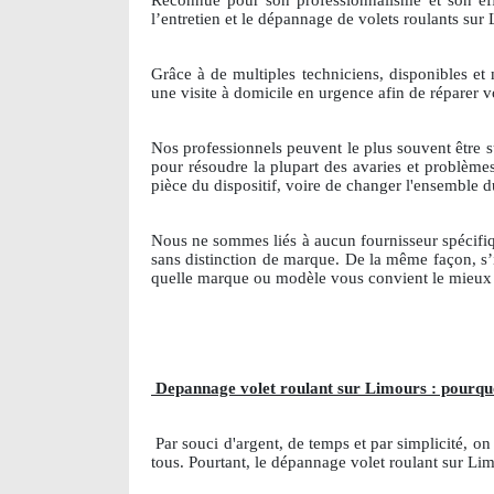
Reconnue pour son professionnalisme et son eff
l’entretien et le dépannage de volets roulants sur
Grâce à de multiples techniciens, disponibles e
une visite à domicile en urgence afin de réparer 
Nos professionnels peuvent le plus souvent être s
pour résoudre la plupart des avaries et problème
pièce du dispositif, voire de changer l'ensemble 
Nous ne sommes liés à aucun fournisseur spécifi
sans distinction de marque. De la même façon, s’
quelle marque ou modèle vous convient le mieux 
Depannage volet roulant sur Limours : pourquo
Par souci d'argent, de temps et par simplicité, o
tous. Pourtant, le dépannage volet roulant sur L