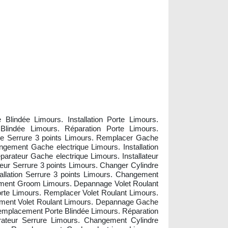
Blindée Limours. Installation Porte Limours.
Blindée Limours. Réparation Porte Limours.
ge Serrure 3 points Limours. Remplacer Gache
ement Gache electrique Limours. Installation
arateur Gache electrique Limours. Installateur
teur Serrure 3 points Limours. Changer Cylindre
llation Serrure 3 points Limours. Changement
ement Groom Limours. Depannage Volet Roulant
rte Limours. Remplacer Volet Roulant Limours.
gement Volet Roulant Limours. Depannage Gache
emplacement Porte Blindée Limours. Réparation
rateur Serrure Limours. Changement Cylindre