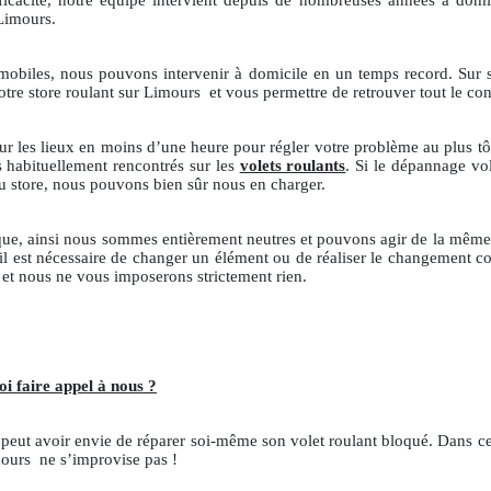
icacité, notre équipe intervient depuis de nombreuses années à domic
 Limours.
t mobiles, nous pouvons intervenir à domicile en un temps record. Sur
votre store roulant sur Limours
et vous permettre de retrouver tout le conf
ur les lieux en moins d’une heure pour régler votre problème au plus t
s habituellement rencontrés sur les
volets roulants
. Si le dépannage vo
du store, nous pouvons bien sûr nous en charger.
que, ainsi nous sommes entièrement neutres et pouvons agir de la même
il est nécessaire de changer un élément ou de réaliser le changement co
et nous ne vous imposerons strictement rien.
i faire appel à nous ?
n peut avoir envie de réparer soi-même son volet roulant bloqué. Dans ce
imours
ne s’improvise pas !