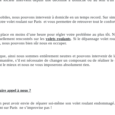
e société intervient depuis une décennie à domicile ou au sein d'un éta
 mobiles, nous pouvons intervenir à domicile en un temps record. Sur si
otre volet roulant sur Paris
et vous permettre de retrouver tout le confort
r place en moins d’une heure pour régler votre problème au plus tôt. N
tuellement rencontrés sur les
volets roulants
. Si le dépannage volet rou
re, nous pouvons bien sûr nous en occuper.
que, ainsi nous sommes entièrement neutres et pouvons intervenir de 
manière, s’il est nécessaire de changer un composant ou de réaliser l
t le mieux et nous ne vous imposerons absolument rien.
aire appel à nous ?
 on peut avoir envie de réparer soi-même son volet roulant endommagé.
nt sur Paris
ne s’improvise pas !