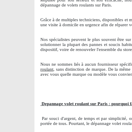
Réputée pour son sérieux et son efficacité, notr
dépannage de volets roulants sur Paris.
Grâce à de multiples techniciens, disponibles et
une visite à domicile en urgence afin de réparer v
Nos spécialistes peuvent le plus souvent être su
solutionner la plupart des pannes et soucis habi
dispositif, voire de renouveler l'ensemble du sto
Nous ne sommes liés à aucun fournisseur spécifi
roulant
, sans distinction de marque. De la même 
avec vous quelle marque ou modèle vous convien
Depannage volet roulant sur Paris : pourquoi f
Par souci d'argent, de temps et par simplicité,
portée de tous. Pourtant, le dépannage volet roula