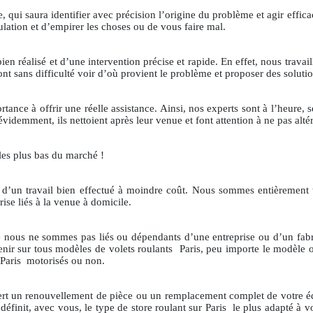
isée, qui saura identifier avec précision l’origine du problème et agir eff
lation et d’empirer les choses ou de vous faire mal.
bien réalisé et d’une intervention précise et rapide. En effet, nous travai
nt sans difficulté voir d’où provient le problème et proposer des solutio
ce à offrir une réelle assistance. Ainsi, nos experts sont à l’heure, ser
évidemment, ils nettoient après leur venue et font attention à ne pas altér
les plus bas du marché !
tie d’un travail bien effectué à moindre coût. Nous sommes entièrement
rise liés à la venue à domicile.
que nous ne sommes pas liés ou dépendants d’une entreprise ou d’un fa
enir sur tous modèles de volets roulants
Paris, peu importe le modèle
 Paris
motorisés ou non.
iert un renouvellement de pièce ou un remplacement complet de votre é
définit, avec vous, le type de store roulant sur Paris
le plus adapté à v